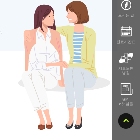
오시는 길
.
진료시간표
계요노인
병원
웹진
e-벗님들