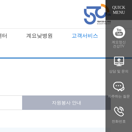
QUICK
MENU
센터
계요낮병원
고객서비스
계요정신
건강TV
상담 및 문의
자주하는 질문
자원봉사 안내
전화번호